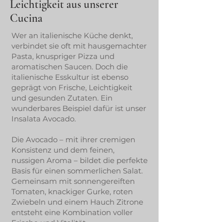
Leichtigkeit aus unserer
Cucina
Wer an italienische Küche denkt,
verbindet sie oft mit hausgemachter
Pasta, knuspriger Pizza und
aromatischen Saucen. Doch die
italienische Esskultur ist ebenso
geprägt von Frische, Leichtigkeit
und gesunden Zutaten. Ein
wunderbares Beispiel dafür ist unser
Insalata Avocado.
Die Avocado – mit ihrer cremigen
Konsistenz und dem feinen,
nussigen Aroma – bildet die perfekte
Basis für einen sommerlichen Salat.
Gemeinsam mit sonnengereiften
Tomaten, knackiger Gurke, roten
Zwiebeln und einem Hauch Zitrone
entsteht eine Kombination voller