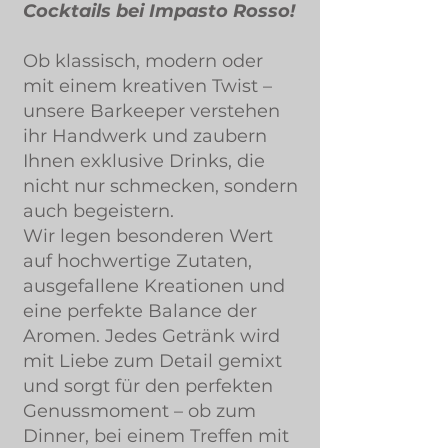
Cocktails bei Impasto Rosso!
Ob klassisch, modern oder
mit einem kreativen Twist –
unsere Barkeeper verstehen
ihr Handwerk und zaubern
Ihnen exklusive Drinks, die
nicht nur schmecken, sondern
auch begeistern.
Wir legen besonderen Wert
auf hochwertige Zutaten,
ausgefallene Kreationen und
eine perfekte Balance der
Aromen. Jedes Getränk wird
mit Liebe zum Detail gemixt
und sorgt für den perfekten
Genussmoment – ob zum
Dinner, bei einem Treffen mit