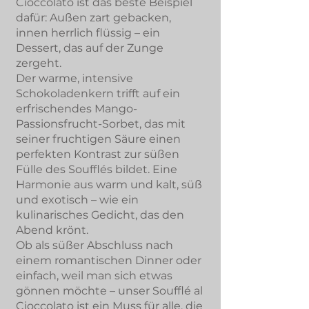
Cioccolato ist das beste Beispiel
dafür: Außen zart gebacken,
innen herrlich flüssig – ein
Dessert, das auf der Zunge
zergeht.
Der warme, intensive
Schokoladenkern trifft auf ein
erfrischendes Mango-
Passionsfrucht-Sorbet, das mit
seiner fruchtigen Säure einen
perfekten Kontrast zur süßen
Fülle des Soufflés bildet. Eine
Harmonie aus warm und kalt, süß
und exotisch – wie ein
kulinarisches Gedicht, das den
Abend krönt.
Ob als süßer Abschluss nach
einem romantischen Dinner oder
einfach, weil man sich etwas
gönnen möchte – unser Soufflé al
Cioccolato ist ein Muss für alle, die