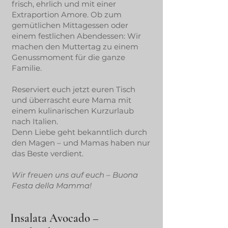
frisch, ehrlich und mit einer
Extraportion Amore. Ob zum
gemütlichen Mittagessen oder
einem festlichen Abendessen: Wir
machen den Muttertag zu einem
Genussmoment für die ganze
Familie.
Reserviert euch jetzt euren Tisch
und überrascht eure Mama mit
einem kulinarischen Kurzurlaub
nach Italien.
Denn Liebe geht bekanntlich durch
den Magen – und Mamas haben nur
das Beste verdient.
Wir freuen uns auf euch – Buona
Festa della Mamma!
Insalata Avocado –