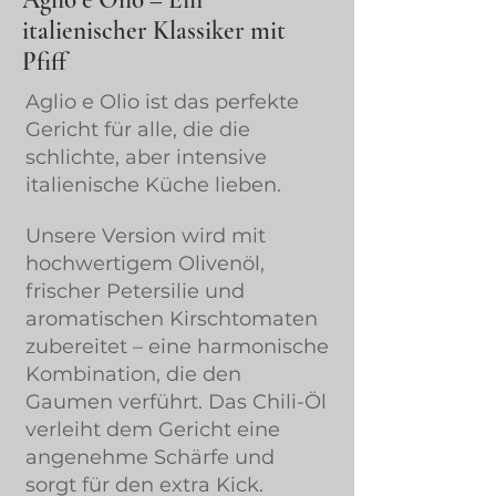
Aglio e Olio – Ein
italienischer Klassiker mit
Pfiff
Aglio e Olio ist das perfekte
Gericht für alle, die die
schlichte, aber intensive
italienische Küche lieben.
Unsere Version wird mit
hochwertigem Olivenöl,
frischer Petersilie und
aromatischen Kirschtomaten
zubereitet – eine harmonische
Kombination, die den
Gaumen verführt. Das Chili-Öl
verleiht dem Gericht eine
angenehme Schärfe und
sorgt für den extra Kick.