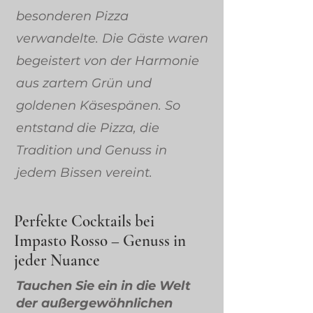
besonderen Pizza
verwandelte. Die Gäste waren
begeistert von der Harmonie
aus zartem Grün und
goldenen Käsespänen. So
entstand die Pizza, die
Tradition und Genuss in
jedem Bissen vereint.
Perfekte Cocktails bei
Impasto Rosso – Genuss in
jeder Nuance
Tauchen Sie ein in die Welt
der außergewöhnlichen