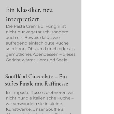
Ein Klassiker, neu
interpretiert
Die Pasta Crema di Funghi ist
nicht nur vegetarisch, sondern
auch ein Beweis dafür, wie
aufregend einfach gute Küche
sein kann. Ob zum Lunch oder als
gemütliches Abendessen – dieses
Gericht wärmt Herz und Seele.
Soufflé al Cioccolato – Ein
süßes Finale mit Raffinesse
Im Impasto Rosso zelebrieren wir
nicht nur die italienische Küche –
wir verwandeln sie in kleine
Kunstwerke. Unser Soufflé al