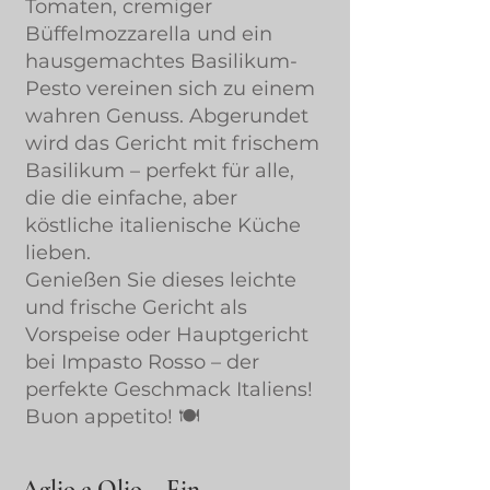
Tomaten, cremiger
Büffelmozzarella und ein
hausgemachtes Basilikum-
Pesto vereinen sich zu einem
wahren Genuss. Abgerundet
wird das Gericht mit frischem
Basilikum – perfekt für alle,
die die einfache, aber
köstliche italienische Küche
lieben.
Genießen Sie dieses leichte
und frische Gericht als
Vorspeise oder Hauptgericht
bei Impasto Rosso – der
perfekte Geschmack Italiens!
Buon appetito! 🍽